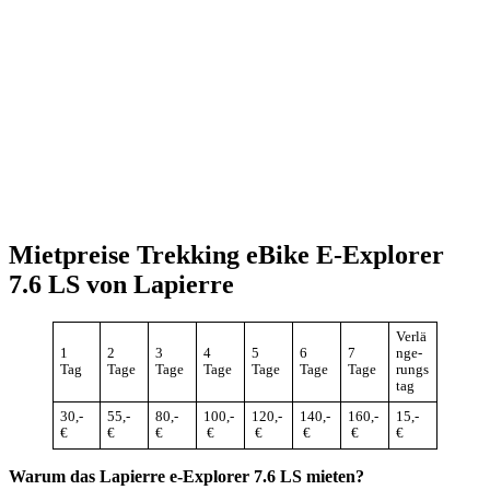
Mietpreise Trekking eBike E-Explorer
7.6 LS von Lapierre
Verlä
1
2
3
4
5
6
7
nge-
Tag
Tage
Tage
Tage
Tage
Tage
Tage
rungs
tag
30,-
55,-
80,-
100,-
120,-
140,-
160,-
15,-
€
€
€
€
€
€
€
€
Warum das Lapierre e-Explorer 7.6 LS mieten?