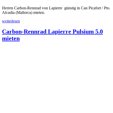
Herren Carbon-Rennrad von Lapierre günstig in Can Picafort / Pto.
Alcudia (Mallorca) mieten.
„Carbon-
weiterlesen
Rennrad
Lapierre
Carbon-Rennrad Lapierre Pulsium 5.0
Sensium
mieten
500
Disc
mieten“