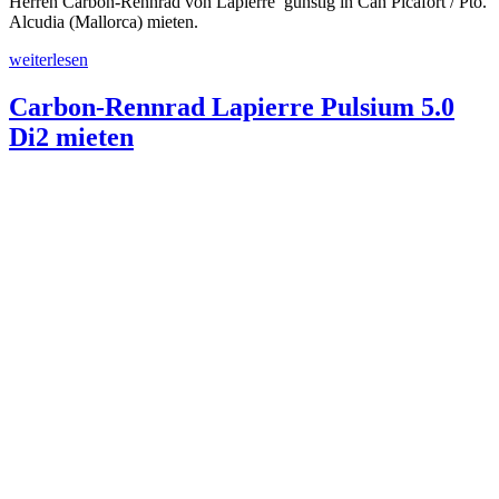
Herren Carbon-Rennrad von Lapierre günstig in Can Picafort / Pto.
Alcudia (Mallorca) mieten.
„Carbon-
weiterlesen
Rennrad
Lapierre
Carbon-Rennrad Lapierre Pulsium 5.0
Pulsium
Di2 mieten
5.0
mieten“