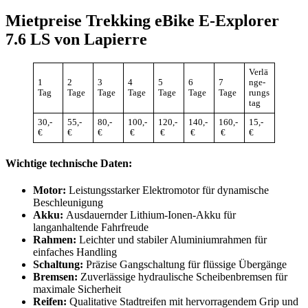
Mietpreise Trekking eBike E-Explorer
7.6 LS von Lapierre
Verlä
1
2
3
4
5
6
7
nge-
Tag
Tage
Tage
Tage
Tage
Tage
Tage
rungs
tag
30,-
55,-
80,-
100,-
120,-
140,-
160,-
15,-
€
€
€
€
€
€
€
€
Wichtige technische Daten:
Motor:
Leistungsstarker Elektromotor für dynamische
Beschleunigung
Akku:
Ausdauernder Lithium-Ionen-Akku für
langanhaltende Fahrfreude
Rahmen:
Leichter und stabiler Aluminiumrahmen für
einfaches Handling
Schaltung:
Präzise Gangschaltung für flüssige Übergänge
Bremsen:
Zuverlässige hydraulische Scheibenbremsen für
maximale Sicherheit
Reifen:
Qualitative Stadtreifen mit hervorragendem Grip und