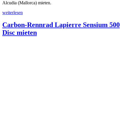
Alcudia (Mallorca) mieten.
„Damen
weiterlesen
Carbon-
Rennrad
Carbon-Rennrad Lapierre Sensium 500
Lapierre
Disc mieten
Sensium
500
mieten“