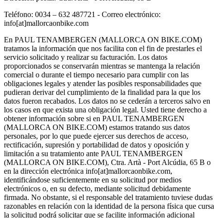
Teléfono: 0034 – 632 487721 - Correo electrónico:
info[at]mallorcaonbike.com
En PAUL TENAMBERGEN (MALLORCA ON BIKE.COM)
tratamos la información que nos facilita con el fin de prestarles el
servicio solicitado y realizar su facturación. Los datos
proporcionados se conservarán mientras se mantenga la relación
comercial o durante el tiempo necesario para cumplir con las
obligaciones legales y atender las posibles responsabilidades que
pudieran derivar del cumplimiento de la finalidad para la que los
datos fueron recabados. Los datos no se cederán a terceros salvo en
los casos en que exista una obligación legal. Usted tiene derecho a
obtener información sobre si en PAUL TENAMBERGEN
(MALLORCA ON BIKE.COM) estamos tratando sus datos
personales, por lo que puede ejercer sus derechos de acceso,
rectificación, supresión y portabilidad de datos y oposición y
limitación a su tratamiento ante PAUL TENAMBERGEN
(MALLORCA ON BIKE.COM), Ctra. Artà - Port Alcúdia, 65 B o
en la dirección electrónica info[at]mallorcaonbike.com,
identificándose suficientemente en su solicitud por medios
electrónicos o, en su defecto, mediante solicitud debidamente
firmada. No obstante, si el responsable del tratamiento tuviese dudas
razonables en relación con la identidad de la persona física que cursa
la solicitud podrá solicitar que se facilite información adicional