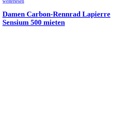
„Tourenrad
weiterlesen
/
Citybike
Damen Carbon-Rennrad Lapierre
Stevens
Sensium 500 mieten
Albis
Forma
2023
mieten“