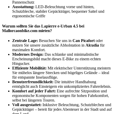
Pannenschutz
Ausstattung:
LED-Beleuchtung vorne und hinten,
Schutzbleche, stabiler Gepäckträger, bequemer Sattel und
ergonomische Griffe
Warum sollten Sie das Lapierre e-Urban 4.5 bei
Mallorcaonbike.com mieten?
Zentrale Lage:
Besuchen Sie uns in
Can Picafort
oder
nutzen Sie unsere zusätzliche Abholstation in
Alcudia
für
maximalen Komfort.
Modernes Design:
Das schlanke und minimalistische
Erscheinungsbild macht dieses E-Bike zu einem echten
Hingucker.
Effiziente Mobilität:
Mit elektrischer Unterstützung meistern
Sie mühelos längere Strecken und hügeliges Gelände – ideal
für entspannte Inselausflüge.
Benutzerfreundlichkeit:
Die intuitive Handhabung
ermöglicht auch Einsteigern ein unkompliziertes Fahrerlebnis.
Komfort auf jeder Fahrt:
Eine aufrechte Sitzposition und
ergonomische Komponenten sorgen für hohen Fahrkomfort,
selbst bei längeren Touren.
Voll ausgestattet:
Inklusive Beleuchtung, Schutzblechen und
Gepäckträger – bereit für jedes Abenteuer in der Stadt und auf
dem Land.