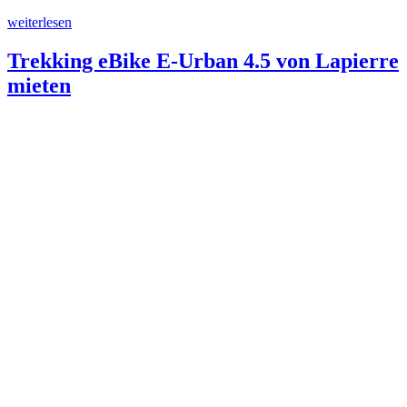
„Carbon-
weiterlesen
Rennrad
Lapierre
Trekking eBike E-Urban 4.5 von Lapierre
Pulsium
mieten
5.0
Di2
mieten“