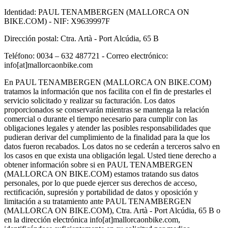
Identidad: PAUL TENAMBERGEN (MALLORCA ON
BIKE.COM) - NIF: X9639997F
Dirección postal: Ctra. Artà - Port Alcúdia, 65 B
Teléfono: 0034 – 632 487721 - Correo electrónico:
info[at]mallorcaonbike.com
En PAUL TENAMBERGEN (MALLORCA ON BIKE.COM)
tratamos la información que nos facilita con el fin de prestarles el
servicio solicitado y realizar su facturación. Los datos
proporcionados se conservarán mientras se mantenga la relación
comercial o durante el tiempo necesario para cumplir con las
obligaciones legales y atender las posibles responsabilidades que
pudieran derivar del cumplimiento de la finalidad para la que los
datos fueron recabados. Los datos no se cederán a terceros salvo en
los casos en que exista una obligación legal. Usted tiene derecho a
obtener información sobre si en PAUL TENAMBERGEN
(MALLORCA ON BIKE.COM) estamos tratando sus datos
personales, por lo que puede ejercer sus derechos de acceso,
rectificación, supresión y portabilidad de datos y oposición y
limitación a su tratamiento ante PAUL TENAMBERGEN
(MALLORCA ON BIKE.COM), Ctra. Artà - Port Alcúdia, 65 B o
en la dirección electrónica info[at]mallorcaonbike.com,